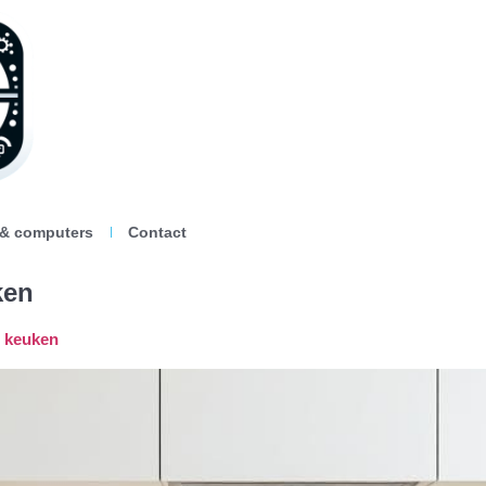
 & computers
Contact
ken
e keuken