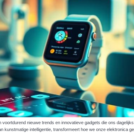
 voortdurend nieuwe trends en innovatieve gadgets die ons dagelijks
 kunstmatige intelligentie, transformeert hoe we onze elektronica ge