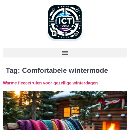
Tag:
Comfortabele wintermode
Warme fleecetruien voor gezellige winterdagen