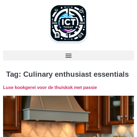
Tag:
Culinary enthusiast essentials
Luxe kookgerei voor de thuiskok met passie