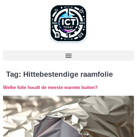
Tag:
Hittebestendige raamfolie
Welke folie houdt de meeste warmte buiten?