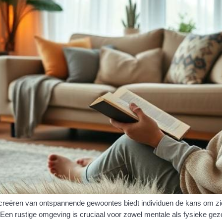
t creëren van ontspannende gewoontes biedt individuen de kans om zic
. Een rustige omgeving is cruciaal voor zowel mentale als fysieke ge