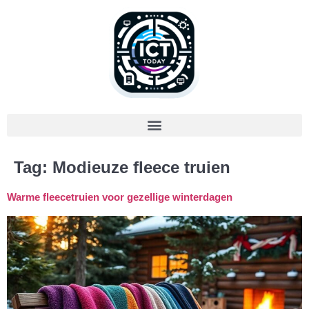
Tag:
Modieuze fleece truien
Warme fleecetruien voor gezellige winterdagen