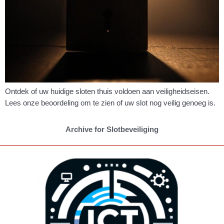
Ontdek of uw huidige sloten thuis voldoen aan veiligheidseisen.
Lees onze beoordeling om te zien of uw slot nog veilig genoeg is.
Archive for Slotbeveiliging