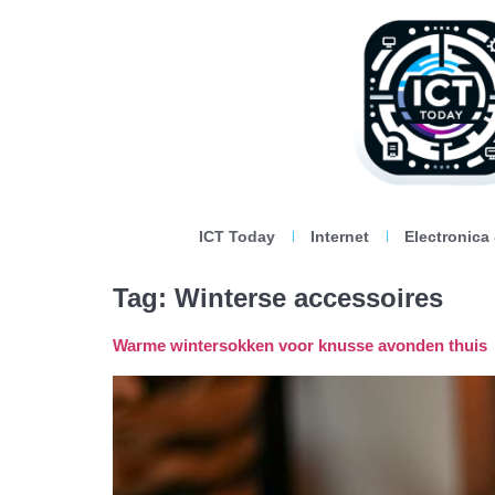
ICT Today
Internet
Electronica
Tag:
Winterse accessoires
Warme wintersokken voor knusse avonden thuis