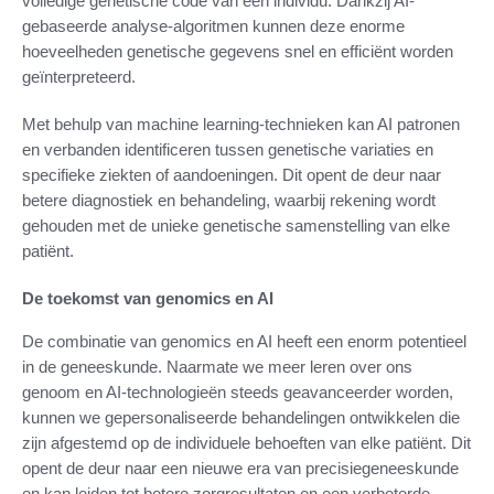
volledige genetische code van een individu. Dankzij AI-
gebaseerde analyse-algoritmen kunnen deze enorme
hoeveelheden genetische gegevens snel en efficiënt worden
geïnterpreteerd.
Met behulp van machine learning-technieken kan AI patronen
en verbanden identificeren tussen genetische variaties en
specifieke ziekten of aandoeningen. Dit opent de deur naar
betere diagnostiek en behandeling, waarbij rekening wordt
gehouden met de unieke genetische samenstelling van elke
patiënt.
De toekomst van genomics en AI
De combinatie van genomics en AI heeft een enorm potentieel
in de geneeskunde. Naarmate we meer leren over ons
genoom en AI-technologieën steeds geavanceerder worden,
kunnen we gepersonaliseerde behandelingen ontwikkelen die
zijn afgestemd op de individuele behoeften van elke patiënt. Dit
opent de deur naar een nieuwe era van precisiegeneeskunde
en kan leiden tot betere zorgresultaten en een verbeterde