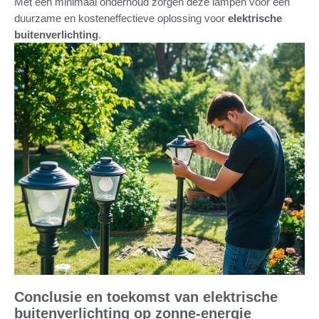
Met een minimaal onderhoud zorgen deze lampen voor een
duurzame en kosteneffectieve oplossing voor
elektrische
buitenverlichting
.
Conclusie en toekomst van elektrische
buitenverlichting op zonne-energie