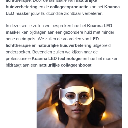
lichttherapie
. Door de stimulatie van
natuurlijke
huidverbetering
en de
collageenproductie
kan het
Koanna
LED masker
jouw huidconditie zichtbaar verbeteren.
In deze sectie zullen we bespreken hoe het
Koanna LED
masker
kan bijdragen aan een gezondere huid met minder
acne en rimpels. We zullen de voordelen van
LED
lichttherapie
en
natuurlijke huidverbetering
uitgebreid
onderzoeken. Bovendien zullen we kijken naar de
professionele
Koanna LED technologie
en hoe het masker
bijdraagt aan een
natuurlijke collageenboost
.