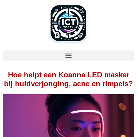
Hoe helpt een Koanna LED masker
bij huidverjonging, acne en rimpels?