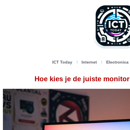
ICT Today
Internet
Electronica
Hoe kies je de juiste monito