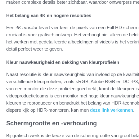
maken complexe details beter zichtbaar, waardoor ontwerpers me
Het belang van 4K en hogere resoluties
Een
4K monitor
levert vier keer de pixels van een Full HD scherm. 
cruciaal is voor grafisch ontwerp. Het verhoogt niet alleen de held
het werken met gedetailleerde afbeeldingen of video’s is het verkr
detail perfect weer te geven.
Kleur nauwkeurigheid en dekking van kleurprofielen
Naast resolutie is kleur nauwkeurigheid van invloed op de kwalitei
verschillende kleurprofielen, zoals sRGB, Adobe RGB en DCI-P3,
van een monitor die deze profielen goed dekt, komt de kleurpreci
videoproductieteams is een monitor met hoge kleur nauwkeurigheid
kleuren te reproduceer en benadrukt het belang van HDR-technolo
diepere kijk op HDR-monitoren, kan men
deze link verkennen
.
Schermgrootte en -verhouding
Bij grafisch werk is de keuze van de schermgrootte van groot bel