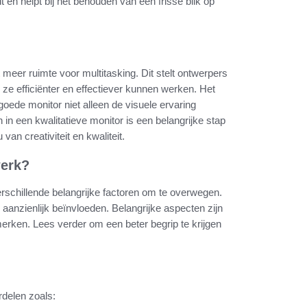
t en helpt bij het behouden van een frisse blik op
meer ruimte voor multitasking. Dit stelt ontwerpers
ze efficiënter en effectiever kunnen werken. Het
goede monitor niet alleen de visuele ervaring
 in een kwalitatieve monitor is een belangrijke stap
van creativiteit en kwaliteit.
werk?
erschillende belangrijke factoren om te overwegen.
k aanzienlijk beïnvloeden. Belangrijke aspecten zijn
rken. Lees verder om een beter begrip te krijgen
rdelen zoals: