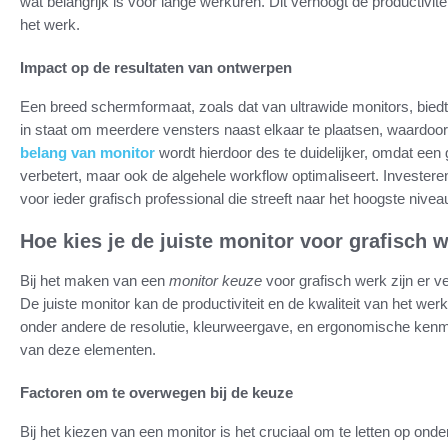
wat belangrijk is voor lange werkuren. Dit verhoogt de productivitei
het werk.
Impact op de resultaten van ontwerpen
Een breed schermformaat, zoals dat van ultrawide monitors, biedt 
in staat om meerdere vensters naast elkaar te plaatsen, waardoor 
belang van monitor
wordt hierdoor des te duidelijker, omdat een 
verbetert, maar ook de algehele workflow optimaliseert. Investeren
voor ieder grafisch professional die streeft naar het hoogste niveau 
Hoe kies je de juiste monitor voor grafisch 
Bij het maken van een
monitor keuze
voor grafisch werk zijn er v
De juiste monitor kan de productiviteit en de kwaliteit van het wer
onder andere de resolutie, kleurweergave, en ergonomische kenme
van deze elementen.
Factoren om te overwegen bij de keuze
Bij het kiezen van een monitor is het cruciaal om te letten op onde