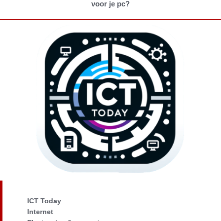
voor je pc?
ICT Today
Internet