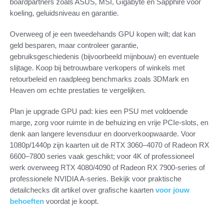
boardpartners zoals ASUS, MSI, Gigabyte en Sapphire voor
koeling, geluidsniveau en garantie.
Overweeg of je een tweedehands GPU kopen wilt; dat kan
geld besparen, maar controleer garantie,
gebruiksgeschiedenis (bijvoorbeeld mijnbouw) en eventuele
slijtage. Koop bij betrouwbare verkopers of winkels met
retourbeleid en raadpleeg benchmarks zoals 3DMark en
Heaven om echte prestaties te vergelijken.
Plan je upgrade GPU pad: kies een PSU met voldoende
marge, zorg voor ruimte in de behuizing en vrije PCIe-slots, en
denk aan langere levensduur en doorverkoopwaarde. Voor
1080p/1440p zijn kaarten uit de RTX 3060–4070 of Radeon RX
6600–7800 series vaak geschikt; voor 4K of professioneel
werk overweeg RTX 4080/4090 of Radeon RX 7900-series of
professionele NVIDIA A-series. Bekijk voor praktische
detailchecks dit artikel over grafische kaarten
voor jouw
behoeften
voordat je koopt.