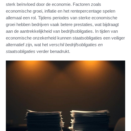
sterk beïnvloed door de economie. Factoren zoals
economische groei, inflatie en het rentepercentage spelen
allemaal een rol. Tijdens periodes van sterke economische
groei hebben bedrijven vaak betere prestaties, wat bijdraagt
aan de aantrekkelijkheid van bedrijfsobligaties. In tijden van
economische onzekerheid kunnen staatsobligaties een veiliger
alternatief zijn, wat het
verschil bedrijfsobligaties en
staatsobligaties
verder benadrukt.