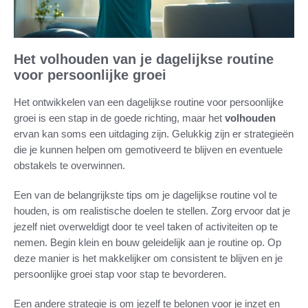
Het volhouden van je dagelijkse routine
voor persoonlijke groei
Het ontwikkelen van een dagelijkse routine voor persoonlijke
groei is een stap in de goede richting, maar het
volhouden
ervan kan soms een uitdaging zijn. Gelukkig zijn er strategieën
die je kunnen helpen om gemotiveerd te blijven en eventuele
obstakels te overwinnen.
Een van de belangrijkste tips om je dagelijkse routine vol te
houden, is om realistische doelen te stellen. Zorg ervoor dat je
jezelf niet overweldigt door te veel taken of activiteiten op te
nemen. Begin klein en bouw geleidelijk aan je routine op. Op
deze manier is het makkelijker om consistent te blijven en je
persoonlijke groei stap voor stap te bevorderen.
Een andere strategie is om jezelf te belonen voor je inzet en