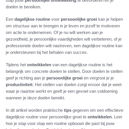
stap jouw
persoonlijke ontwikkeling
te bevorderen en je
doelen te bereiken.
Een
dagelijkse routine
voor
persoonlijke groei
kan je helpen
om structuur aan te brengen in je leven en jezelf te motiveren
om actie te ondernemen. Of je nu wilt werken aan je
gezondheid, je persoonlijke vaardigheden wilt verbeteren, of je
professionele doelen wilt nastreven, een dagelijkse routine kan
je ondersteunen bij het behalen van succes.
Tijdens het
ontwikkelen
van een dagelijkse routine is het
belangrijk om concrete doelen te stellen. Door doelen te stellen
geef je richting aan je
persoonlijke groei
en vergroot je je
productiviteit
. Het stellen van doelen zorgt ervoor dat je weet
waar je naartoe werkt en geeft je een gevoel van voldoening
wanneer je deze doelen bereikt.
In dit artikel worden praktische
tips
gegeven om een effectieve
dagelijkse routine voor persoonlijke groei te
ontwikkelen
. Leer
hoe je stap voor stap een routine opbouwt die past bij jouw