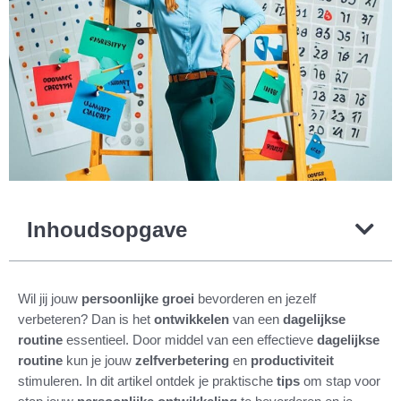
Inhoudsopgave
Wil jij jouw
persoonlijke groei
bevorderen en jezelf
verbeteren? Dan is het
ontwikkelen
van een
dagelijkse
routine
essentieel. Door middel van een effectieve
dagelijkse
routine
kun je jouw
zelfverbetering
en
productiviteit
stimuleren. In dit artikel ontdek je praktische
tips
om stap voor