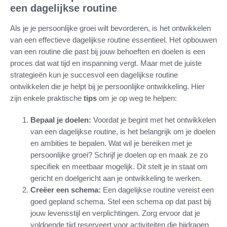
een dagelijkse routine
Als je je persoonlijke groei wilt bevorderen, is het ontwikkelen
van een effectieve dagelijkse routine essentieel. Het opbouwen
van een routine die past bij jouw behoeften en doelen is een
proces dat wat tijd en inspanning vergt. Maar met de juiste
strategieën kun je succesvol een dagelijkse routine
ontwikkelen die je helpt bij je persoonlijke ontwikkeling. Hier
zijn enkele praktische
tips
om je op weg te helpen:
Bepaal je doelen:
Voordat je begint met het ontwikkelen
van een dagelijkse routine, is het belangrijk om je doelen
en ambities te bepalen. Wat wil je bereiken met je
persoonlijke groei? Schrijf je doelen op en maak ze zo
specifiek en meetbaar mogelijk. Dit stelt je in staat om
gericht en doelgericht aan je ontwikkeling te werken.
Creëer een schema:
Een dagelijkse routine vereist een
goed gepland schema. Stel een schema op dat past bij
jouw levensstijl en verplichtingen. Zorg ervoor dat je
voldoende tijd reserveert voor activiteiten die bijdragen