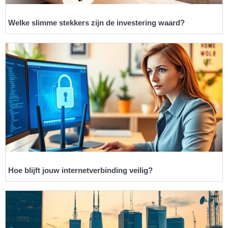
Welke slimme stekkers zijn de investering waard?
Hoe blijft jouw internetverbinding veilig?