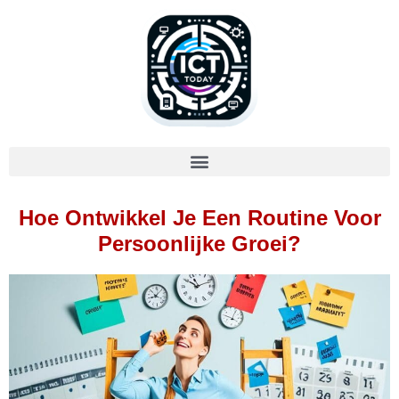
Hoe Ontwikkel Je Een Routine Voor
Persoonlijke Groei?