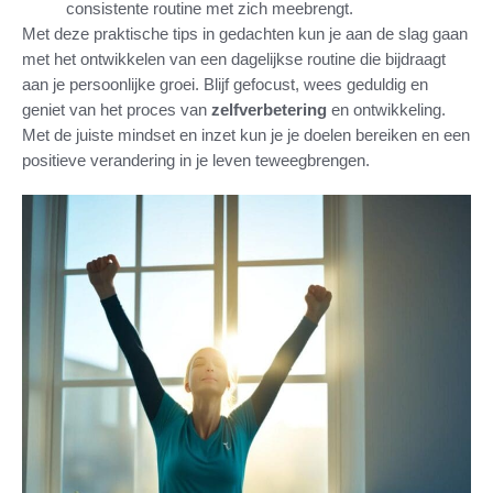
consistente routine met zich meebrengt.
Met deze praktische tips in gedachten kun je aan de slag gaan
met het ontwikkelen van een dagelijkse routine die bijdraagt
aan je persoonlijke groei. Blijf gefocust, wees geduldig en
geniet van het proces van
zelfverbetering
en ontwikkeling.
Met de juiste mindset en inzet kun je je doelen bereiken en een
positieve verandering in je leven teweegbrengen.