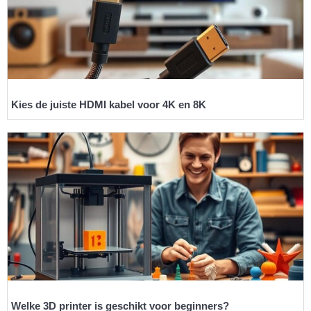
Kies de juiste HDMI kabel voor 4K en 8K
Welke 3D printer is geschikt voor beginners?