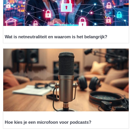
Wat is netneutraliteit en waarom is het belangrijk?
Hoe kies je een microfoon voor podcasts?