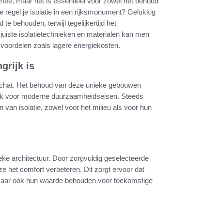
 mee, maar het is essentieel voor zowel het behoud
e regel je isolatie in een rijksmonument? Gelukkig
e behouden, terwijl tegelijkertijd het
juiste isolatietechnieken en materialen kan men
 voordelen zoals lagere energiekosten.
grijk is
schat. Het behoud van deze unieke gebouwen
 ook voor moderne duurzaamheidseisen. Steeds
an isolatie, zowel voor het milieu als voor hun
eke architectuur. Door zorgvuldig geselecteerde
e het comfort verbeteren. Dit zorgt ervoor dat
maar ook hun waarde behouden voor toekomstige