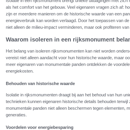
Isolatie in een rijksmonument brengt unieke uitdagingen met zich
als het comfort van het gebouw. Veel eigenaren vragen zich af: ho
zijn er meerdere manieren om de historische waarde van een pand t
energieverbruik kan worden verlaagd. Door het toepassen van de 
niet alleen de milieu-impact verminderen, maar ook profiteren van
Waarom isoleren in een rijksmonument belan
Het belang van isoleren rijksmonumenten kan niet worden onder
vereist niet alleen aandacht voor hun historische waarde, maar
meer eigenaren van monumentale panden ontdekken de voordelen v
energiekosten.
Behouden van historische waarde
Isolatie in rijksmonumenten draagt bij aan het behoud van hun uni
technieken kunnen eigenaren historische details behouden terwijl z
monumentale panden niet alleen beschermen tegen elementen, 
generaties.
Voordelen voor energiebesparing