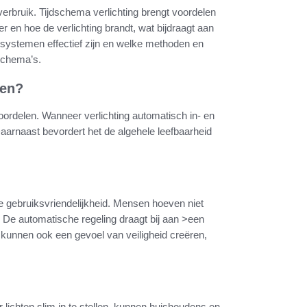
verbruik. Tijdschema verlichting brengt voordelen
 en hoe de verlichting brandt, wat bijdraagt aan
e systemen effectief zijn en welke methoden en
sschema’s.
len?
voordelen. Wanneer verlichting automatisch in- en
Daarnaast bevordert het de algehele leefbaarheid
e gebruiksvriendelijkheid. Mensen hoeven niet
. De automatische regeling draagt bij aan >een
kunnen ook een gevoel van veiligheid creëren,
 lichten slim in te stellen, kunnen huishoudens en