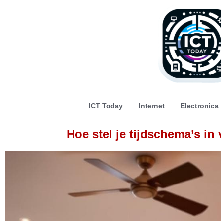
ICT Today
Internet
Electronica
Hoe stel je tijdschema’s in 