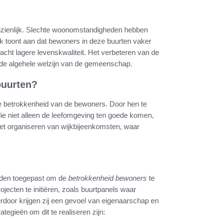
nzienlijk. Slechte woonomstandigheden hebben
 toont aan dat bewoners in deze buurten vaker
ht lagere levenskwaliteit. Het verbeteren van de
p de algehele welzijn van de gemeenschap.
buurten?
ve betrokkenheid van de bewoners. Door hen te
 die niet alleen de leefomgeving ten goede komen,
het organiseren van wijkbijeenkomsten, waar
rden toegepast om de
betrokkenheid bewoners
te
ojecten te initiëren, zoals buurtpanels waar
oor krijgen zij een gevoel van eigenaarschap en
tegieën om dit te realiseren zijn: