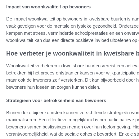
Impact van woonkwaliteit op bewoners
De impact woonkwaliteit op bewoners in kwetsbare buurten is aa
vaak gevolgen voor de mentale en fysieke gezondheid. Onderzoek
kampen met stress, verminderde schoolprestaties en een onverwac
woonkwaliteit kan dus een directe positieve invloed uitoefenen o
Hoe verbeter je woonkwaliteit in kwetsbare 
Woonkwaliteit verbeteren in kwetsbare buurten vereist een actie
betrekken bij het proces ontstaan er kansen voor wijkparticipatie
maar ook de inwoners zelf versterken. Dit kan bijvoorbeeld door 
bewoners hun ideeën en zorgen kunnen delen.
Strategieën voor betrokkenheid van bewoners
Binnen deze bijeenkomsten kunnen verschillende strategieën wo
maximaliseren. Een effectieve mogelijkheid is om participatieve pr
bewoners samen beslissingen nemen over hun leefomgeving. Hierd
verantwoordelijkheid, wat de sociale cohesie bevordert. Enkele stra