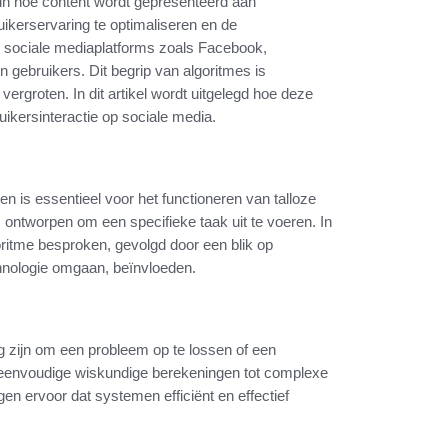
 in hoe content wordt gepresenteerd aan
kerservaring te optimaliseren en de
 sociale mediaplatforms zoals Facebook,
n gebruikers. Dit begrip van algoritmes is
l vergroten. In dit artikel wordt uitgelegd hoe deze
uikersinteractie op sociale media.
en is essentieel voor het functioneren van talloze
s ontworpen om een specifieke taak uit te voeren. In
oritme besproken, gevolgd door een blik op
hnologie omgaan, beïnvloeden.
ig zijn om een probleem op te lossen of een
n eenvoudige wiskundige berekeningen tot complexe
n ervoor dat systemen efficiënt en effectief