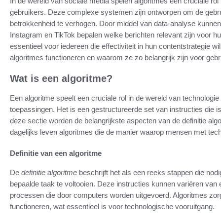
In de wereld van sociale media spelen algoritmes een cruciale rol
gebruikers. Deze complexe systemen zijn ontworpen om de gebrui
betrokkenheid te verhogen. Door middel van data-analyse kunnen
Instagram en TikTok bepalen welke berichten relevant zijn voor hu
essentieel voor iedereen die effectiviteit in hun contentstrategie wi
algoritmes functioneren en waarom ze zo belangrijk zijn voor gebr
Wat is een algoritme?
Een algoritme speelt een cruciale rol in de wereld van technologie 
toepassingen. Het is een gestructureerde set van instructies die i
deze sectie worden de belangrijkste aspecten van de definitie alg
dagelijks leven algoritmes die de manier waarop mensen met tec
Definitie van een algoritme
De
definitie algoritme
beschrijft het als een reeks stappen die nod
bepaalde taak te voltooien. Deze instructies kunnen variëren va
processen die door computers worden uitgevoerd. Algoritmes zorge
functioneren, wat essentieel is voor technologische vooruitgang.