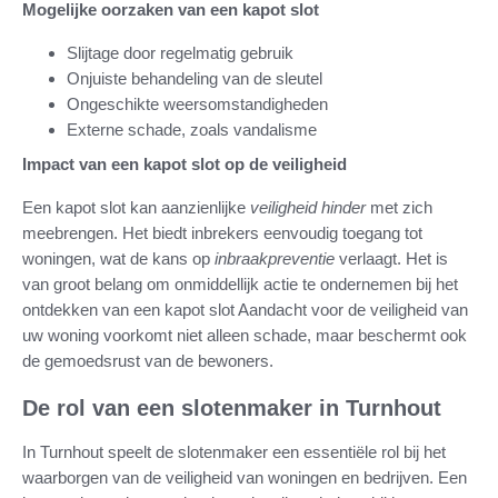
Mogelijke oorzaken van een kapot slot
Slijtage door regelmatig gebruik
Onjuiste behandeling van de sleutel
Ongeschikte weersomstandigheden
Externe schade, zoals vandalisme
Impact van een kapot slot op de veiligheid
Een kapot slot kan aanzienlijke
veiligheid hinder
met zich
meebrengen. Het biedt inbrekers eenvoudig toegang tot
woningen, wat de kans op
inbraakpreventie
verlaagt. Het is
van groot belang om onmiddellijk actie te ondernemen bij het
ontdekken van een kapot slot Aandacht voor de veiligheid van
uw woning voorkomt niet alleen schade, maar beschermt ook
de gemoedsrust van de bewoners.
De rol van een slotenmaker in Turnhout
In Turnhout speelt de slotenmaker een essentiële rol bij het
waarborgen van de veiligheid van woningen en bedrijven. Een