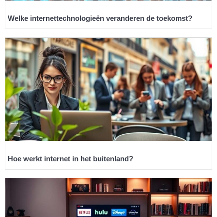
Welke internettechnologieën veranderen de toekomst?
Hoe werkt internet in het buitenland?