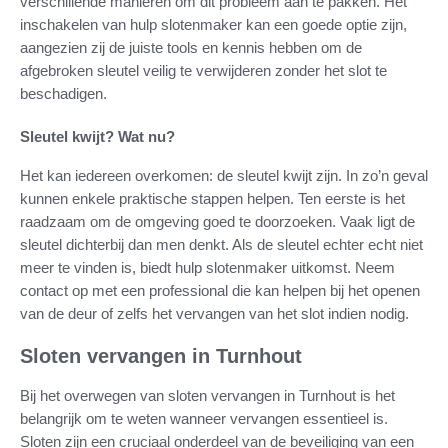
verschillende manieren om dit probleem aan te pakken. Het
inschakelen van hulp slotenmaker kan een goede optie zijn,
aangezien zij de juiste tools en kennis hebben om de
afgebroken sleutel veilig te verwijderen zonder het slot te
beschadigen.
Sleutel kwijt? Wat nu?
Het kan iedereen overkomen: de sleutel kwijt zijn. In zo’n geval
kunnen enkele praktische stappen helpen. Ten eerste is het
raadzaam om de omgeving goed te doorzoeken. Vaak ligt de
sleutel dichterbij dan men denkt. Als de sleutel echter echt niet
meer te vinden is, biedt hulp slotenmaker uitkomst. Neem
contact op met een professional die kan helpen bij het openen
van de deur of zelfs het vervangen van het slot indien nodig.
Sloten vervangen in Turnhout
Bij het overwegen van sloten vervangen in Turnhout is het
belangrijk om te weten wanneer vervangen essentieel is.
Sloten zijn een cruciaal onderdeel van de beveiliging van een