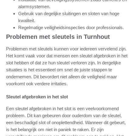
alarmsystemen.
Gebruik van degelijke sluitingen en sloten van hoge
kwaliteit.
Regelmatige veiligheidsinspecties door professionals.
Problemen met sleutels in Turnhout
Problemen met sleutels kunnen voor iedereen vervelend zijn.
Het komt vaak voor dat mensen een sleutel afgebroken in het
slot hebben of dat ze hun sleutel verloren zijn. In dergelijke
situaties is het essentieel om snel de juiste stappen te
ondernemen. Dit bevordert niet alleen de veiligheid maar
voorkomt ook verdere irritaties.
Sleutel afgebroken in het slot
Een sleutel afgebroken in het slot is een veelvoorkomend
probleem. Dit kan gebeuren door ouderdom van de sleutel,
een beschadigd slot of onoplettendheid. Wanneer dit gebeurt,
is het belangrijk om niet in paniek te raken. Er zijn