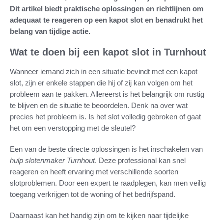
Dit artikel biedt praktische oplossingen en richtlijnen om
adequaat te reageren op een kapot slot en benadrukt het
belang van tijdige actie.
Wat te doen bij een kapot slot in Turnhout
Wanneer iemand zich in een situatie bevindt met een kapot
slot, zijn er enkele stappen die hij of zij kan volgen om het
probleem aan te pakken. Allereerst is het belangrijk om rustig
te blijven en de situatie te beoordelen. Denk na over wat
precies het probleem is. Is het slot volledig gebroken of gaat
het om een verstopping met de sleutel?
Een van de beste directe oplossingen is het inschakelen van
hulp slotenmaker Turnhout
. Deze professional kan snel
reageren en heeft ervaring met verschillende soorten
slotproblemen. Door een expert te raadplegen, kan men veilig
toegang verkrijgen tot de woning of het bedrijfspand.
Daarnaast kan het handig zijn om te kijken naar tijdelijke