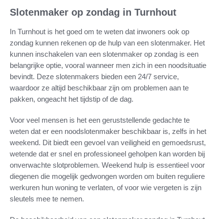
Slotenmaker op zondag in Turnhout
In Turnhout is het goed om te weten dat inwoners ook op
zondag kunnen rekenen op de hulp van een slotenmaker. Het
kunnen inschakelen van een slotenmaker op zondag is een
belangrijke optie, vooral wanneer men zich in een noodsituatie
bevindt. Deze slotenmakers bieden een 24/7 service,
waardoor ze altijd beschikbaar zijn om problemen aan te
pakken, ongeacht het tijdstip of de dag.
Voor veel mensen is het een geruststellende gedachte te
weten dat er een noodslotenmaker beschikbaar is, zelfs in het
weekend. Dit biedt een gevoel van veiligheid en gemoedsrust,
wetende dat er snel en professioneel geholpen kan worden bij
onverwachte slotproblemen. Weekend hulp is essentieel voor
diegenen die mogelijk gedwongen worden om buiten reguliere
werkuren hun woning te verlaten, of voor wie vergeten is zijn
sleutels mee te nemen.