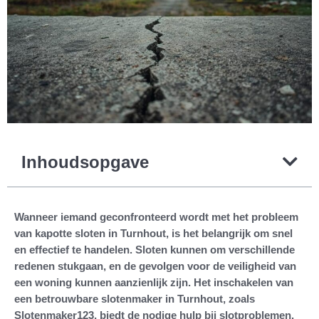
Inhoudsopgave
Wanneer iemand geconfronteerd wordt met het probleem
van kapotte sloten in Turnhout, is het belangrijk om snel
en effectief te handelen. Sloten kunnen om verschillende
redenen stukgaan, en de gevolgen voor de veiligheid van
een woning kunnen aanzienlijk zijn. Het inschakelen van
een betrouwbare slotenmaker in Turnhout, zoals
Slotenmaker123, biedt de nodige hulp bij slotproblemen.