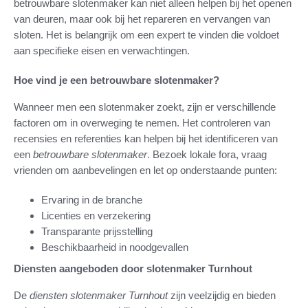
betrouwbare slotenmaker kan niet alleen helpen bij het openen
van deuren, maar ook bij het repareren en vervangen van
sloten. Het is belangrijk om een expert te vinden die voldoet
aan specifieke eisen en verwachtingen.
Hoe vind je een betrouwbare slotenmaker?
Wanneer men een slotenmaker zoekt, zijn er verschillende
factoren om in overweging te nemen. Het controleren van
recensies en referenties kan helpen bij het identificeren van
een
betrouwbare slotenmaker
. Bezoek lokale fora, vraag
vrienden om aanbevelingen en let op onderstaande punten:
Ervaring in de branche
Licenties en verzekering
Transparante prijsstelling
Beschikbaarheid in noodgevallen
Diensten aangeboden door slotenmaker Turnhout
De
diensten slotenmaker Turnhout
zijn veelzijdig en bieden