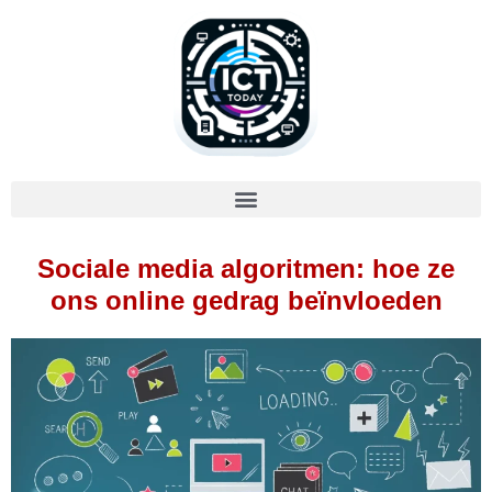
Sociale media algoritmen: hoe ze
ons online gedrag beïnvloeden