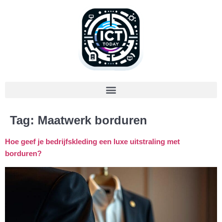
Tag:
Maatwerk borduren
Hoe geef je bedrijfskleding een luxe uitstraling met
borduren?