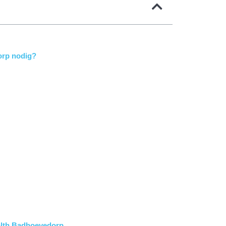
orp nodig?
ealth Badhoevedorp