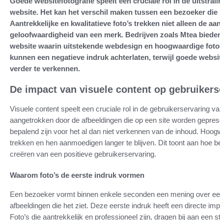
Goede websitefotografie speelt een cruciale rol in de uitstrali
website. Het kan het verschil maken tussen een bezoeker die bl
Aantrekkelijke en kwalitatieve foto’s trekken niet alleen de a
geloofwaardigheid van een merk. Bedrijven zoals Mtea biede
website waarin uitstekende webdesign en hoogwaardige fotog
kunnen een negatieve indruk achterlaten, terwijl goede webs
verder te verkennen.
De impact van visuele content op gebruikers
Visuele content speelt een cruciale rol in de gebruikerservaring
aangetrokken door de afbeeldingen die op een site worden geprese
bepalend zijn voor het al dan niet verkennen van de inhoud. Hoo
trekken en hen aanmoedigen langer te blijven. Dit toont aan hoe bel
creëren van een positieve gebruikerservaring.
Waarom foto’s de eerste indruk vormen
Een bezoeker vormt binnen enkele seconden een mening over een
afbeeldingen die het ziet. Deze eerste indruk heeft een directe imp
Foto’s die aantrekkelijk en professioneel zijn, dragen bij aan een