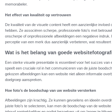
memorabeler.
Het effect van kwaliteit op vertrouwen
De kwaliteit van de visuele content heeft een aanzienlijke invloe
hebben. Ze associëren scherpe, professionele foto’s met betrouwba
onscherpe of onprofessionele afbeeldingen een negatieve indruk. 
perceptie van een merk dus aanzienlijk verbeteren, wat resulteert 
Wat is het belang van goede websitefotograf
Een sterke visuele presentatie is essentieel voor het succes van
speelt een cruciale rol in het communiceren van de juiste boodsch
gekozen afbeeldingen kan een website niet alleen informatie ove
doelgroep aanspreken.
Hoe foto’s de boodschap van uw website versterken
Afbeeldingen zijn krachtig. Ze kunnen gevoelens en ideeën overd
juiste foto’s te selecteren, kan men de boodschap van de website 
inhoud aantrekkelijker en nodigt bezoekers uit om langer te blijven