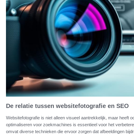
De relatie tussen websitefotografie en SEO
Websitefotografie is niet alleen visueel aantrekkelijk, maar heeft
optimaliseren voor zoekmachines is essentieel voor het verbeter
omvat diverse technieken die ervoor zorgen dat afbeeldingen bijdr