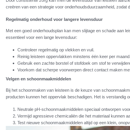
Door consistente zorg kan men de levensduur van leisteen aanzienl
creëren van een strategie voor onderhoudsduurzaamheid, zodat de le
Regelmatig onderhoud voor langere levensduur
Met een goed onderhoudsplan kan men slijtage en schade aan leis
essentieel voor een lange levensduur:
Controleer regelmatig op vlekken en vuil.
Reinig leisteen oppervlakken minstens één keer per maand
Gebruik een zachte borstel of stofdoek om stof te verwijder
Voorkom dat scherpe voorwerpen direct contact maken met 
Velgen en schoonmaakmiddelen
Bij het schoonmaken van leisteen is de keuze van schoonmaakmi
producten kunnen het oppervlak beschadigen. Het is verstandig o
Neutrale pH-schoonmaakmiddelen speciaal ontworpen voor 
Vermijd agressieve chemicaliën die het materiaal kunnen a
Test nieuwe schoonmaakmiddelen altijd op een klein, onopva