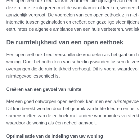
Een open eethoek biedt tal van voordelen die bijdragen aan een m
deze ruimte te integreren met de woonkamer of keuken, worden 
aanzienlijk vergroot. De voordelen van een open eethoek zijn niet 
interactie tussen gezinsleden en creëert een gezellige sfeer tijde
eetruimtes de algehele ambiance van een huis verbeteren, wat le
De ruimtelijkheid van een open eethoek
Een open eethoek biedt verschillende voordelen als het gaat om h
woning. Door het ontbreken van scheidingswanden tussen de versc
overgangen die de ruimtelijkheid verhoogt. Dit is vooral waardevol
ruimtegevoel essentieel is.
Creëren van een gevoel van ruimte
Met een goed ontworpen open eethoek kan men een
ruimtegevoe
Dit kan bereikt worden door het gebruik van lichte kleuren en het
samensmelten van de eethoek met andere woonruimtes versterkt 
waardoor de woning als één geheel aanvoelt.
Optimalisatie van de indeling van uw woning