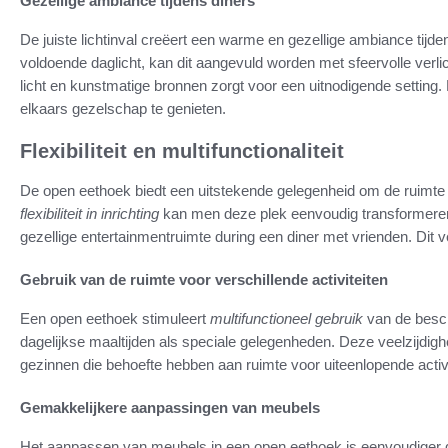
Gezellige ambiance tijdens diners
De juiste lichtinval creëert een warme en gezellige ambiance tij
voldoende daglicht, kan dit aangevuld worden met sfeervolle verli
licht en kunstmatige bronnen zorgt voor een uitnodigende setting. D
elkaars gezelschap te genieten.
Flexibiliteit en multifunctionaliteit
De open eethoek biedt een uitstekende gelegenheid om de ruimte te
flexibiliteit in inrichting
kan men deze plek eenvoudig transformeren
gezellige entertainmentruimte during een diner met vrienden. Dit ve
Gebruik van de ruimte voor verschillende activiteiten
Een open eethoek stimuleert
multifunctioneel gebruik
van de besch
dagelijkse maaltijden als speciale gelegenheden. Deze veelzijdigh
gezinnen die behoefte hebben aan ruimte voor uiteenlopende activi
Gemakkelijkere aanpassingen van meubels
Het aanpassen van meubels in een open eethoek is eenvoudiger d