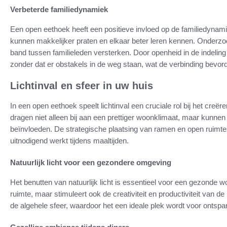
Verbeterde familiedynamiek
Een open eethoek heeft een positieve invloed op de familiedynami
kunnen makkelijker praten en elkaar beter leren kennen. Onderzo
band tussen familieleden versterken. Door openheid in de indeli
zonder dat er obstakels in de weg staan, wat de verbinding bevor
Lichtinval en sfeer in uw huis
In een open eethoek speelt lichtinval een cruciale rol bij het creëre
dragen niet alleen bij aan een prettiger woonklimaat, maar kunn
beïnvloeden. De strategische plaatsing van ramen en open ruimtes
uitnodigend werkt tijdens maaltijden.
Natuurlijk licht voor een gezondere omgeving
Het benutten van natuurlijk licht is essentieel voor een gezonde wo
ruimte, maar stimuleert ook de creativiteit en productiviteit van de
de algehele sfeer, waardoor het een ideale plek wordt voor onts