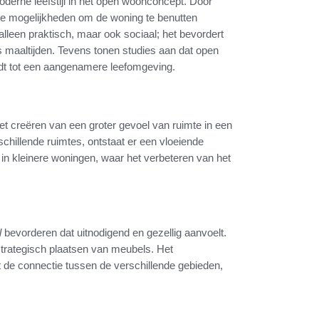
oderne leefstijl in het open woonconcept. Door
de mogelijkheden om de woning te benutten
alleen praktisch, maar ook sociaal; het bevordert
ns maaltijden. Tevens tonen studies aan dat open
idt tot een aangenamere leefomgeving.
et creëren van een groter gevoel van ruimte in een
hillende ruimtes, ontstaat er een vloeiende
 in kleinere woningen, waar het verbeteren van het
l
bevorderen dat uitnodigend en gezellig aanvoelt.
 strategisch plaatsen van meubels. Het
de connectie tussen de verschillende gebieden,