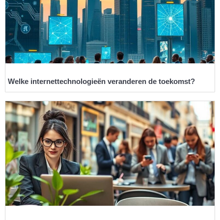
Welke internettechnologieën veranderen de toekomst?