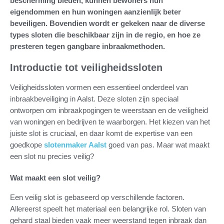
bescherming bieden, kunnen bewoners hun
eigendommen en hun woningen aanzienlijk beter
beveiligen. Bovendien wordt er gekeken naar de diverse
types sloten die beschikbaar zijn in de regio, en hoe ze
presteren tegen gangbare inbraakmethoden.
Introductie tot veiligheidssloten
Veiligheidssloten vormen een essentieel onderdeel van
inbraakbeveiliging in Aalst. Deze sloten zijn speciaal
ontworpen om inbraakpogingen te weerstaan en de veiligheid
van woningen en bedrijven te waarborgen. Het kiezen van het
juiste slot is cruciaal, en daar komt de expertise van een
goedkope
slotenmaker Aalst
goed van pas. Maar wat maakt
een slot nu precies veilig?
Wat maakt een slot veilig?
Een veilig slot is gebaseerd op verschillende factoren.
Allereerst speelt het materiaal een belangrijke rol. Sloten van
gehard staal bieden vaak meer weerstand tegen inbraak dan