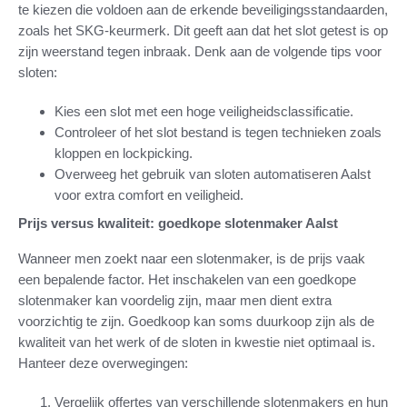
te kiezen die voldoen aan de erkende beveiligingsstandaarden,
zoals het SKG-keurmerk. Dit geeft aan dat het slot getest is op
zijn weerstand tegen inbraak. Denk aan de volgende tips voor
sloten:
Kies een slot met een hoge veiligheidsclassificatie.
Controleer of het slot bestand is tegen technieken zoals
kloppen en lockpicking.
Overweeg het gebruik van sloten automatiseren Aalst
voor extra comfort en veiligheid.
Prijs versus kwaliteit: goedkope slotenmaker Aalst
Wanneer men zoekt naar een slotenmaker, is de prijs vaak
een bepalende factor. Het inschakelen van een goedkope
slotenmaker kan voordelig zijn, maar men dient extra
voorzichtig te zijn. Goedkoop kan soms duurkoop zijn als de
kwaliteit van het werk of de sloten in kwestie niet optimaal is.
Hanteer deze overwegingen:
Vergelijk offertes van verschillende slotenmakers en hun