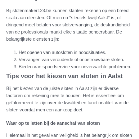
Bij slotenmaker123.be kunnen klanten rekenen op een breed
scala aan diensten. Of men nu *sleutels kwijt Aalst* is, of
dringend moet betalen voor slotvervanging, de deskundigheid
van de professionals maakt elke situatie beheersbaar. De
belangrijkste diensten zijn:
Het openen van autosloten in noodsituaties.
Vervangen van verouderde of onbetrouwbare sloten.
Bieden van spoedservice voor onverwachte problemen.
Tips voor het kiezen van sloten in Aalst
Bij het kiezen van de juiste sloten in Aalst zijn er diverse
factoren om rekening mee te houden. Het is essentieel om
geïnformeerd te zijn over de kwaliteit en functionaliteit van de
sloten voordat men een aankoop doet.
Waar op te letten bij de aanschaf van sloten
Helemaal in het geval van veiligheid is het belangrijk om sloten