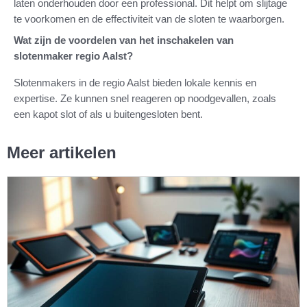
laten onderhouden door een professional. Dit helpt om slijtage
te voorkomen en de effectiviteit van de sloten te waarborgen.
Wat zijn de voordelen van het inschakelen van
slotenmaker regio Aalst?
Slotenmakers in de regio Aalst bieden lokale kennis en
expertise. Ze kunnen snel reageren op noodgevallen, zoals
een kapot slot of als u buitengesloten bent.
Meer artikelen