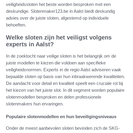
veiligheidssloten het beste worden besproken met een
deskundige. Slotenmaker123.be in Aalst biedt deskundig
advies over de juiste sloten, afgestemd op individuele
behoeften.
Welke sloten zijn het veiligst volgens
experts in Aalst?
In de zoektocht naar veilige sloten is het belangrijk om de
juiste modellen te kiezen die voldoen aan specifieke
veiligheidsnormen. Experts in de regio Aalst adviseren vaak
bepaalde sloten op basis van hun inbraakwerende kwaliteiten.
De aandacht voor detail en kwaliteit speelt een cruciale rol bij
het kiezen van het juiste slot. In dit segment worden populaire
slotenmodellen besproken en delen professionele
slotenmakers hun ervaringen.
Populaire slotenmodellen en hun beveiligingsniveaus
Onder de meest aanbevolen sloten bevinden zich de SKG-