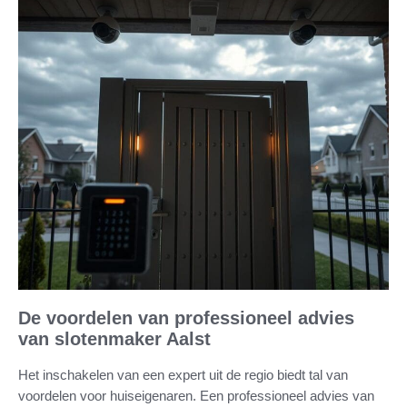
De voordelen van professioneel advies
van slotenmaker Aalst
Het inschakelen van een expert uit de regio biedt tal van
voordelen voor huiseigenaren. Een professioneel advies van