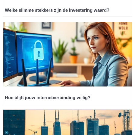
Welke slimme stekkers zijn de investering waard?
Hoe blijft jouw internetverbinding veilig?