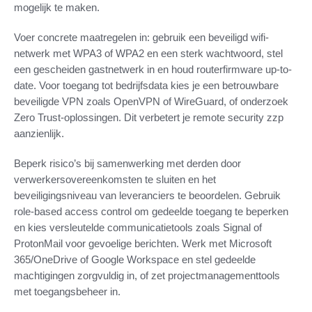
mogelijk te maken.
Voer concrete maatregelen in: gebruik een beveiligd wifi-
netwerk met WPA3 of WPA2 en een sterk wachtwoord, stel
een gescheiden gastnetwerk in en houd routerfirmware up-to-
date. Voor toegang tot bedrijfsdata kies je een betrouwbare
beveiligde VPN zoals OpenVPN of WireGuard, of onderzoek
Zero Trust-oplossingen. Dit verbetert je remote security zzp
aanzienlijk.
Beperk risico’s bij samenwerking met derden door
verwerkersovereenkomsten te sluiten en het
beveiligingsniveau van leveranciers te beoordelen. Gebruik
role-based access control om gedeelde toegang te beperken
en kies versleutelde communicatietools zoals Signal of
ProtonMail voor gevoelige berichten. Werk met Microsoft
365/OneDrive of Google Workspace en stel gedeelde
machtigingen zorgvuldig in, of zet projectmanagementtools
met toegangsbeheer in.