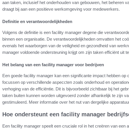
aan taken, inclusief het onderhouden van gebouwen, het beheren va
draagt bij aan een positieve werkomgeving voor medewerkers.
Definitie en verantwoordelijkheden
Volgens de definitie is een facility manager degene die verantwoordel
binnen een organisatie. De verantwoordelijkheden omvatten het co
evenals het waarborgen van de veiligheid en gezondheid van werkneme
manager voldoende ondersteuning krijgt om zijn taken efficiënt uit t
Het belang van een facility manager voor bedrijven
Een goede facility manager kan een significante impact hebben op de
focussen op verschillende aspeccten zoals onderhoud en operatione
verhoging van de efficiëntie. Dit is bijvoorbeeld zichtbaar bij het
taken buiten kunnen worden uitgevoerd zonder afhankelijk te zijn van e
gestimuleerd. Meer informatie over het nut van dergelijke apparatu
Hoe ondersteunt een facility manager bedrijf
Een facility manager speelt een cruciale rol in het creëren van ee