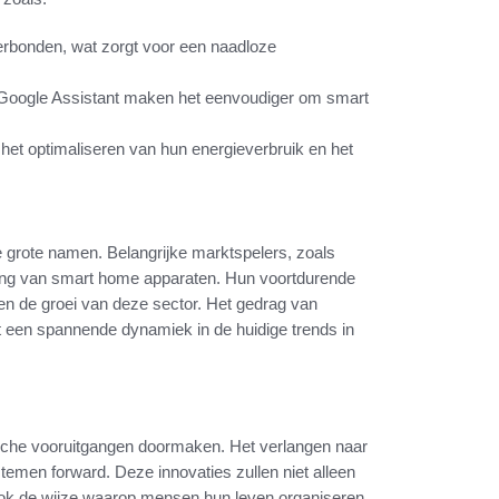
verbonden, wat zorgt voor een naadloze
 Google Assistant maken het eenvoudiger om smart
 het optimaliseren van hun energieverbruik en het
 grote namen. Belangrijke marktspelers, zoals
ling van smart home apparaten. Hun voortdurende
ren de groei van deze sector. Het gedrag van
t een spannende dynamiek in de huidige trends in
ische vooruitgangen doormaken. Het verlangen naar
stemen forward. Deze innovaties zullen niet alleen
 ook de wijze waarop mensen hun leven organiseren.