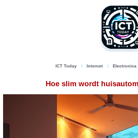
ICT Today
Internet
Electronica
Hoe slim wordt huisautom