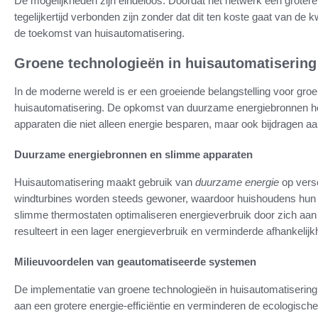
De mogelijkheden zijn eindeloos. Doordat het netwerk een grotere
tegelijkertijd verbonden zijn zonder dat dit ten koste gaat van de k
de toekomst van huisautomatisering.
Groene technologieën in huisautomatisering
In de moderne wereld is er een groeiende belangstelling voor groene
huisautomatisering. De opkomst van duurzame energiebronnen heef
apparaten die niet alleen energie besparen, maar ook bijdragen aa
Duurzame energiebronnen en slimme apparaten
Huisautomatisering maakt gebruik van
duurzame energie
op vers
windturbines worden steeds gewoner, waardoor huishoudens hun 
slimme thermostaten optimaliseren energieverbruik door zich aan
resulteert in een lager energieverbruik en verminderde afhankelij
Milieuvoordelen van geautomatiseerde systemen
De implementatie van groene technologieën in huisautomatisering b
aan een grotere energie-efficiëntie en verminderen de ecologisch