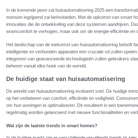
In de komende jaren zal huisautomatisering 2025 een transformati
mensen ingrijpend zal beïnvloeden. Met de opkomst van smart hom
innovaties die de ontwikkeling van deze systemen aandrijven. Dez
wooncomfort te verhogen, maar ook om de energie-efficiëntie en d
Het landschap van de toekomst van huisautomatisering belooft fa
intelligentie en verbonden apparaten een cruciale rol zullen spele
integreren van geavanceerde technologieën zullen gebruikers st
beheren vanuit elke hoek van de wereld.
De huidige staat van huisautomatisering
De wereld van huisautomatisering evolueert snel. De huidige trend
op het verbeteren van comfort, efficiëntie en veiligheid. Consum
om hun woningen te optimaliseren. Dit resulteert in een toenemen
regelmatig worden gelanceerd met nieuwe functionaliteiten en verb
Wat zijn de laatste trends in smart homes?
In de huidige markt zijn er verschillende opvallende trends te zien,