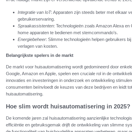
Integratie van IoT
: Apparaten zijn steeds beter met elkaar 
gebruikerservaring.
Spraakassistenten
: Technologieën zoals Amazon Alexa en
home apparaten te bedienen met stemcommando’s.
Energiebeheer
: Slimme technologieën helpen gebruikers bij
verlagen van kosten.
Belangrijkste spelers in de markt
De markt voor huisautomatisering wordt gedomineerd door enkele
Google, Amazon en Apple, spelen een cruciale rol in de ontwikke
innovaties en investeringen in onderzoek en ontwikkeling stimule
consumenten beïnvloedt de keuzes van deze bedrijven en leidt to
huisautomatisering.
Hoe slim wordt huisautomatisering in 2025?
De komende jaren zal huisautomatisering aanzienlijke technolog
efficiëntie en gebruiksgemak drijft de ontwikkeling van slimme sy
de functionaliteit van huishoudelijke apparaten verbeteren, maar