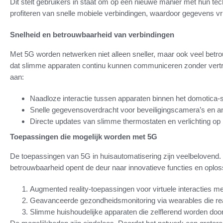
Dit stelt gebruikers in staat om op een nieuwe manier met hun t
profiteren van snelle mobiele verbindingen, waardoor gegevens vri
Snelheid en betrouwbaarheid van verbindingen
Met 5G worden netwerken niet alleen sneller, maar ook veel betro
dat slimme apparaten continu kunnen communiceren zonder vertra
aan:
Naadloze interactie tussen apparaten binnen het domotica
Snelle gegevensoverdracht voor beveiligingscamera’s en a
Directe updates van slimme thermostaten en verlichting op
Toepassingen die mogelijk worden met 5G
De toepassingen van 5G in huisautomatisering zijn veelbelovend.
betrouwbaarheid opent de deur naar innovatieve functies en oplos
Augmented reality-toepassingen voor virtuele interacties m
Geavanceerde gezondheidsmonitoring via wearables die re
Slimme huishoudelijke apparaten die zelflerend worden door