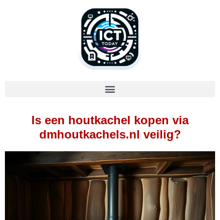
Is een houtkachel kopen via
dmhoutkachels.nl veilig?