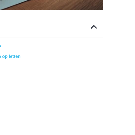
?
 op letten