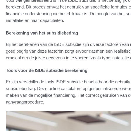
Voor wie geïnteresseerd is in de ISDE subsidie, is het belangrij
berekend. Dit proces omvat het gebruik van specifieke formules en
financiële ondersteuning die beschikbaar is. De hoogte van het s
installatie en haar capaciteiten.
Berekening van het subsidiebedrag
Bij het berekenen van de ISDE subsidie zijn diverse factoren van i
goed begrip van deze factoren zorgt ervoor dat men een realistisch
cruciaal om de juiste gegevens in te voeren, zoals type installati
Tools voor de ISDE subsidie berekening
Er zijn verschillende tools ISDE subsidie beschikbaar die gebruik
subsidiebedrag. Deze online calculators op gespecialiseerde web
maken van de mogelijke financiering. Het correct gebruiken van de
aanvraagprocedure.