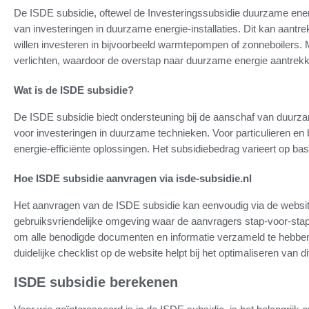
De ISDE subsidie, oftewel de Investeringssubsidie duurzame energi
van investeringen in duurzame energie-installaties. Dit kan aantrekk
willen investeren in bijvoorbeeld warmtepompen of zonneboilers. 
verlichten, waardoor de overstap naar duurzame energie aantrekke
Wat is de ISDE subsidie?
De ISDE subsidie biedt ondersteuning bij de aanschaf van duurzam
voor investeringen in duurzame technieken. Voor particulieren en 
energie-efficiënte oplossingen. Het subsidiebedrag varieert op basis
Hoe ISDE subsidie aanvragen via isde-subsidie.nl
Het aanvragen van de ISDE subsidie kan eenvoudig via de websi
gebruiksvriendelijke omgeving waar de aanvragers stap-voor-stap 
om alle benodigde documenten en informatie verzameld te hebben
duidelijke checklist op de website helpt bij het optimaliseren van d
ISDE subsidie berekenen