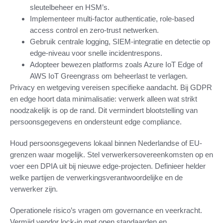
sleutelbeheer en HSM’s.
Implementeer multi-factor authenticatie, role-based
access control en zero-trust netwerken.
Gebruik centrale logging, SIEM-integratie en detectie op
edge-niveau voor snelle incidentrespons.
Adopteer bewezen platforms zoals Azure IoT Edge of
AWS IoT Greengrass om beheerlast te verlagen.
Privacy en wetgeving vereisen specifieke aandacht. Bij GDPR
en edge hoort data minimalisatie: verwerk alleen wat strikt
noodzakelijk is op de rand. Dit vermindert blootstelling van
persoonsgegevens en ondersteunt edge compliance.
Houd persoonsgegevens lokaal binnen Nederlandse of EU-
grenzen waar mogelijk. Stel verwerkersovereenkomsten op en
voer een DPIA uit bij nieuwe edge-projecten. Definieer helder
welke partijen de verwerkingsverantwoordelijke en de
verwerker zijn.
Operationele risico’s vragen om governance en veerkracht.
Vermijd vendor lock-in met open standaarden en