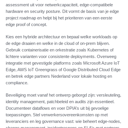
assessment uit voor netwerkcapaciteit, edge-compatibele
hardware en security posture. Dit vormt de basis van je edge
project roadmap en helpt bij het prioriteren van een eerste
edge proof of concept.
Kies een hybride architectuur en bepaal welke workloads op
de edge draaien en welke in de cloud of on‑prem blijven.
Gebruik containerisatie en orkestratie zoals Kubernetes of
lichtere varianten voor consistente deployments. Overweeg
integratie met gevestigde platforms zoals Microsoft Azure IoT
Edge, AWS IoT Greengrass of Google Distributed Cloud Edge
en betrek edge partners Nederland voor lokale hosting en
compliance.
Beveiliging moet vanaf het ontwerp geborgd zijn: versleuteling,
identity management, patchbeleid en audits zijn essentieel.
Documenteer dataflows en voer DPIA’s uit bij gevoelige
toepassingen. Stel verwerkersovereenkomsten op met
leveranciers en leg governance vast: wie beheert edge-nodes,
change management, incidentrespons en SLA’s met partners.