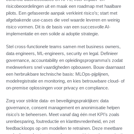
risicobeoordelingen uit en maak een roadmap met haalbare
pilots. Een gefaseerde aanpak verkleint risico’s; start met
afgebakende use-cases die veel waarde leveren en weinig
risico vormen. Dit is de basis van een succesvolle AI-
implementatie en een solide ai adoptie strategie.
Stel cross-functionele teams samen met business owners,
data engineers, ML-engineers, security en legal. Definieer
governance, accountability en opleidingsprogramma’s zodat
medewerkers snel vaardigheden opbouwen. Bouw daarnaast
een herbruikbare technische basis: MLOps-pijplijnen,
modelregistratie en monitoring, en kies betrouwbare cloud- of
on-premise oplossingen voor privacy en compliance.
Zorg voor strikte data- en beveiligingspraktijken: data
governance, consent management en anonimisatie helpen
risico’s te beheersen. Meet vanaf dag één met KPI’s zoals
urenbesparing, foutreductie en klanttevredenheid, en zet
feedbackloops op om modellen te retrainen. Deze meetbare