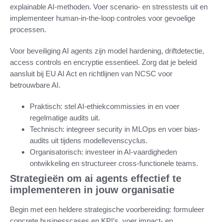
explainable AI-methoden. Voer scenario- en stresstests uit en
implementeer human-in-the-loop controles voor gevoelige
processen.
Voor beveiliging AI agents zijn model hardening, driftdetectie,
access controls en encryptie essentieel. Zorg dat je beleid
aansluit bij EU AI Act en richtlijnen van NCSC voor
betrouwbare AI.
Praktisch: stel AI-ethiekcommissies in en voer
regelmatige audits uit.
Technisch: integreer security in MLOps en voer bias-
audits uit tijdens modellevenscyclus.
Organisatorisch: investeer in AI-vaardigheden
ontwikkeling en structureer cross-functionele teams.
Strategieën om ai agents effectief te
implementeren in jouw organisatie
Begin met een heldere strategische voorbereiding: formuleer
concrete businesscases en KPI’s, voer impact- en