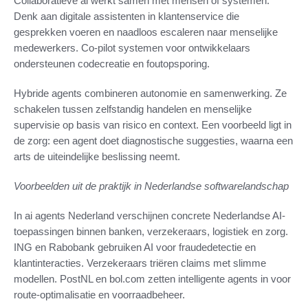
Collaboratieve ai werkt samen met mensen of systemen.
Denk aan digitale assistenten in klantenservice die
gesprekken voeren en naadloos escaleren naar menselijke
medewerkers. Co-pilot systemen voor ontwikkelaars
ondersteunen codecreatie en foutopsporing.
Hybride agents combineren autonomie en samenwerking. Ze
schakelen tussen zelfstandig handelen en menselijke
supervisie op basis van risico en context. Een voorbeeld ligt in
de zorg: een agent doet diagnostische suggesties, waarna een
arts de uiteindelijke beslissing neemt.
Voorbeelden uit de praktijk in Nederlandse softwarelandschap
In ai agents Nederland verschijnen concrete Nederlandse AI-
toepassingen binnen banken, verzekeraars, logistiek en zorg.
ING en Rabobank gebruiken AI voor fraudedetectie en
klantinteracties. Verzekeraars triëren claims met slimme
modellen. PostNL en bol.com zetten intelligente agents in voor
route-optimalisatie en voorraadbeheer.