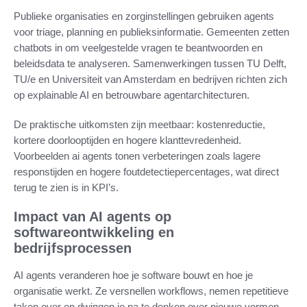
Publieke organisaties en zorginstellingen gebruiken agents
voor triage, planning en publieksinformatie. Gemeenten zetten
chatbots in om veelgestelde vragen te beantwoorden en
beleidsdata te analyseren. Samenwerkingen tussen TU Delft,
TU/e en Universiteit van Amsterdam en bedrijven richten zich
op explainable AI en betrouwbare agentarchitecturen.
De praktische uitkomsten zijn meetbaar: kostenreductie,
kortere doorlooptijden en hogere klanttevredenheid.
Voorbeelden ai agents tonen verbeteringen zoals lagere
responstijden en hogere foutdetectiepercentages, wat direct
terug te zien is in KPI’s.
Impact van AI agents op
softwareontwikkeling en
bedrijfsprocessen
AI agents veranderen hoe je software bouwt en hoe je
organisatie werkt. Ze versnellen workflows, nemen repetitieve
taken over en dwingen je na te denken over nieuwe vormen